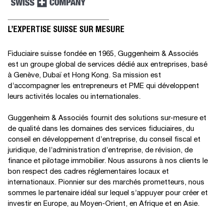
Newsletter Janvier 2024
L’EXPERTISE SUISSE SUR MESURE
Gonet Conseils Finances
s’offre une nouvelle identité
Fiduciaire suisse fondée en 1965, Guggenheim & Associés
GONET CONSEILS FINANCES
est un groupe global de services dédié aux entreprises, basé
SA REJOINT LE GROUPE
GUGGENHEIM
à Genève, Dubaï et Hong Kong. Sa mission est
d’accompagner les entrepreneurs et PME qui développent
Soirée de fin d’année
leurs activités locales ou internationales.
Swissnex
Cérémonie de remise de prix
Guggenheim & Associés fournit des solutions sur-mesure et
Entreprendre et Réussir
de qualité dans les domaines des services fiduciaires, du
conseil en développement d’entreprise, du conseil fiscal et
juridique, de l’administration d’entreprise, de révision, de
finance et pilotage immobilier. Nous assurons à nos clients le
bon respect des cadres réglementaires locaux et
A WordPress Commenter
on
internationaux. Pionnier sur des marchés prometteurs, nous
Guggenheim & Associés
intègre Fehlmann & Associés
sommes le partenaire idéal sur lequel s’appuyer pour créer et
investir en Europe, au Moyen-Orient, en Afrique et en Asie.