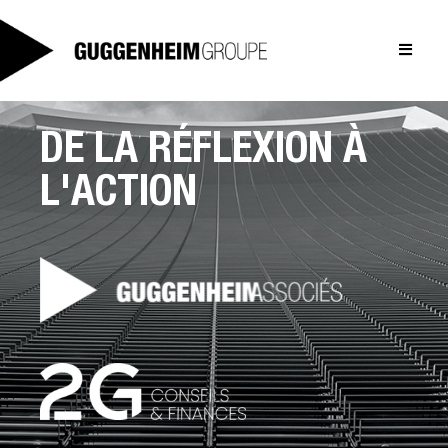
DE LA RÉFLEXION À
ACCUEIL
L'ACTION
A PROPOS
Mission & Engagement
Historique
Réseau
CLIENTS
Nos Clients
Case Studies
Team
Équipe
Recrutement