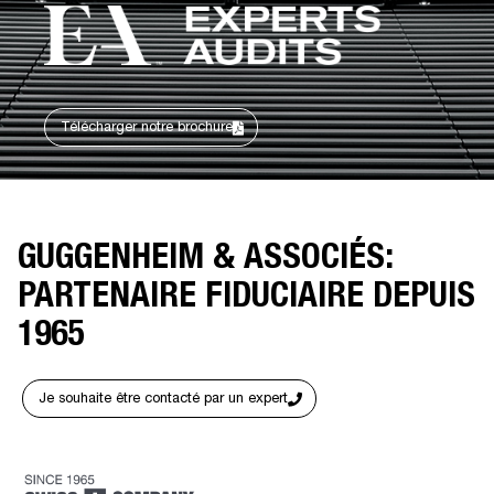
Métiers
méthodologie
Fiduciaire
Fiscalité & Juridique
Télécharger notre brochure
Conseil
administration d’entreprise
Révision
Finance & pilotage
GUGGENHEIM & ASSOCIÉS:
News
PARTENAIRE FIDUCIAIRE DEPUIS
Contact
1965
Je souhaite être contacté par un expert