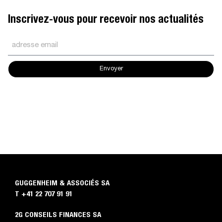
Inscrivez-vous pour recevoir nos actualités
Envoyer
Fiduciaire Genève, Services fiduciaires, Comptabilité, Gestion de la paie, Externalisation de la comptabilité et des salaires, Gestion fiscale, Déclarations fiscales, Impôts des
personnes physiques résidents et non-résidents, Impôts des personnes morales, Conseil financier, Services de conseil, Audit et révision, Expertise comptable, Création
d’entreprise, Liquidation d’entreprise, Administration d’entreprise
GUGGENHEIM & ASSOCIÉS SA
T
+41 22 707 91 91
2G CONSEILS FINANCES SA